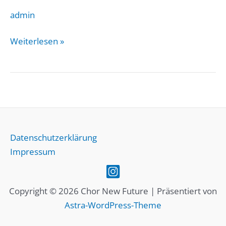
admin
Gemeinschaftskonzert
Weiterlesen »
mit
dem
ökum.
Studierenden-
Posaunenchor
im
Datenschutzerklärung
ESG-
Impressum
Garten
Copyright © 2026 Chor New Future | Präsentiert von
Astra-WordPress-Theme