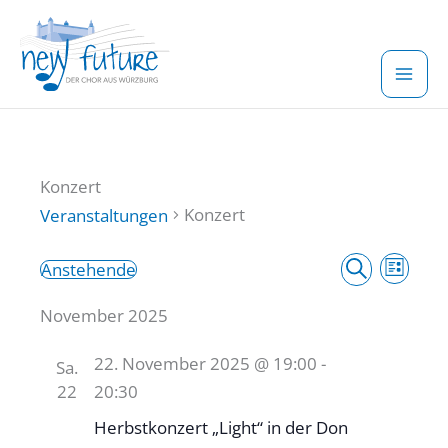
Zum
Inhalt
springen
Konzert
Konzert
Veranstaltungen
Veranstaltun
Verans
Veranstaltungen
Anstehende
Liste
Suche
Datum
Suche
Ansich
November 2025
wählen.
und
Naviga
Ansichten,
22. November 2025 @ 19:00
-
Sa.
Navigation
22
20:30
Herbstkonzert „Light“ in der Don