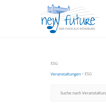
Zum
Inhalt
springen
ESG
ESG
Veranstaltungen
Veranstaltungen
Veranstaltungen
Bitte
Suche
Schlüsselwort
und
eingeben.