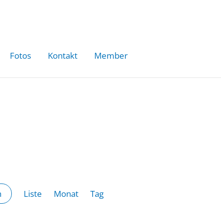
Fotos
Kontakt
Member
Veranstaltung
Liste
Monat
Tag
n
Ansichten-
Navigation