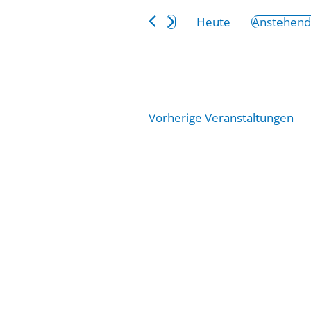
Ansichten,
Suche
Heute
Anstehen
Navigation
nach
Datum
Veranstaltungen
wählen.
Schlüsselwort.
Vorherige
Veranstaltungen