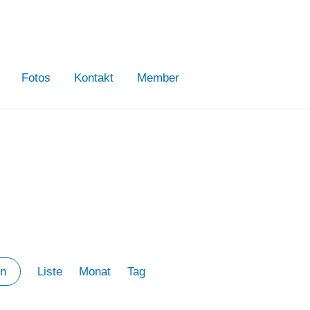
Fotos
Kontakt
Member
Veranstaltung
Liste
Monat
Tag
en
Ansichten-
Navigation