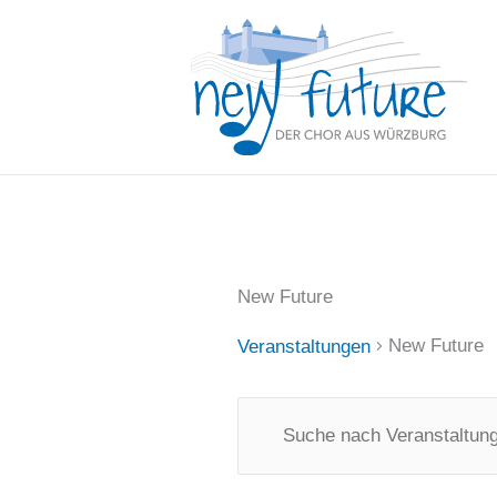
Zum
Inhalt
springen
New Future
New Future
Veranstaltungen
Veranstaltungen
Veranstaltungen
Bitte
Suche
für
Schlüsselwort
und
2.
eingeben.