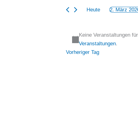
Ansichten,
März
Suche
Heute
2. März 202
Navigation
2026
nach
Datum
Veranstaltungen
wählen.
Schlüsselwort.
Keine Veranstaltungen fü
Veranstaltungen
.
Vorheriger Tag