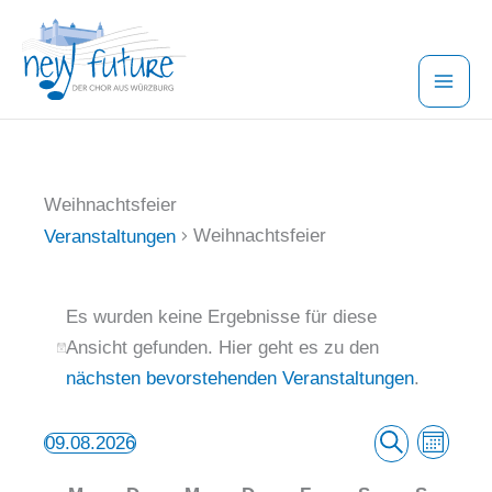
Zum
Inhalt
springen
Weihnachtsfeier
Weihnachtsfeier
Veranstaltungen
Veranstaltungen
Es wurden keine Ergebnisse für diese
Ansicht gefunden. Hier geht es zu den
Hinweis
nächsten bevorstehenden Veranstaltungen
.
Veranstaltung
Veranst
09.08.2026
Monat
Suche
Datum
Suche
Ansich