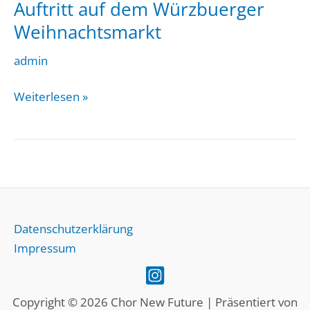
Auftritt auf dem Würzbuerger
Studierenden-
Posaunenchor
Weihnachtsmarkt
im
admin
ESG-
Garten
Auftritt
Weiterlesen »
auf
dem
Würzbuerger
Weihnachtsmarkt
Datenschutzerklärung
Impressum
Copyright © 2026 Chor New Future | Präsentiert von