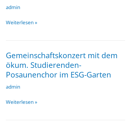
admin
Herbstkonzert
Weiterlesen »
„Light“
in
der
Gemeinschaftskonzert mit dem
Don
Bosco
ökum. Studierenden-
Kirche
Posaunenchor im ESG-Garten
admin
Gemeinschaftskonzert
Weiterlesen »
mit
dem
ökum.